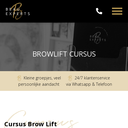
BROWLIFT CURSUS
Kleine groepjes, veel
24/7 klantenservice
persoonlijke aandacht
via Whatsapp & Telefoon
Cursus
Cursus Brow Lift