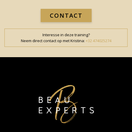
CONTACT
Interesse in deze training?
Neem direct contact op met Kristina:
+32 474025274