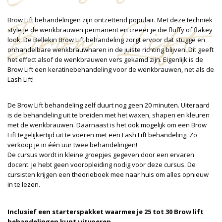
Brow Lift
Brow Lift behandelingen zijn ontzettend populair. Met deze techniek
style je de wenkbrauwen permanent en creëer je die fluffy of flakey
look. De Bellekin Brow Lift behandeling zorgt ervoor dat stugge en
onhandelbare wenkbrauwharen in de juiste richting blijven. Dit geeft
het effect alsof de wenkbrauwen vers gekamd zijn. Eigenlijk is de
Brow Lift een keratinebehandeling voor de wenkbrauwen, net als de
Lash Lift!
De Brow Lift behandeling zelf duurt nog geen 20 minuten. Uiteraard
is de behandeling uit te breiden met het waxen, shapen en kleuren
met de wenkbrauwen. Daarnaast is het ook mogelijk om een Brow
Lift tegelijkertijd uit te voeren met een Lash Lift behandeling. Zo
verkoop je in één uur twee behandelingen!
De cursus wordt in kleine groepjes gegeven door een ervaren
docent. Je hebt geen vooropleiding nodig voor deze cursus. De
cursisten krijgen een theorieboek mee naar huis om alles opnieuw
in te lezen.
Inclusief een starterspakket waarmee je 25 tot 30 Brow lift
behandelingen kunt uitvoeren.