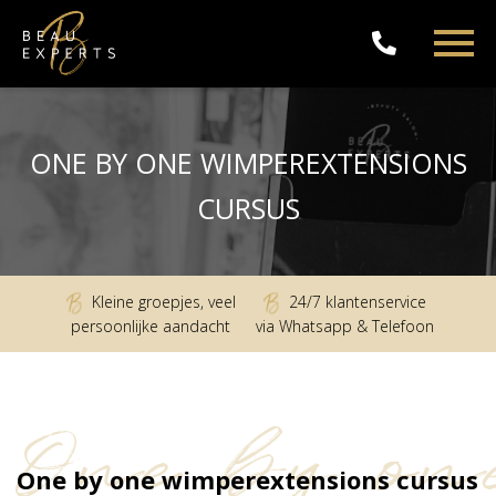
ONE BY ONE WIMPEREXTENSIONS
CURSUS
Kleine groepjes, veel
24/7 klantenservice
persoonlijke aandacht
via Whatsapp & Telefoon
One by on
One by one wimperextensions cursus