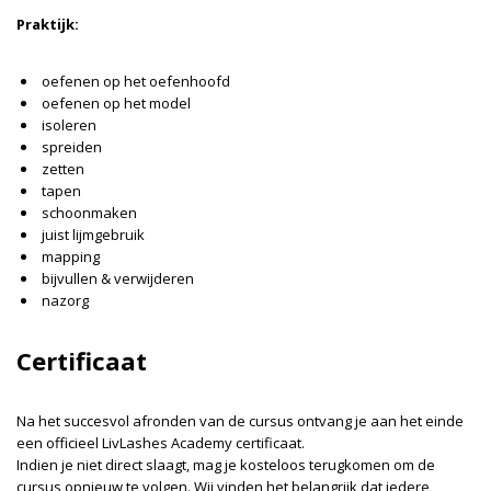
Praktijk:
oefenen op het oefenhoofd
oefenen op het model
isoleren
spreiden
zetten
tapen
schoonmaken
juist lijmgebruik
mapping
bijvullen & verwijderen
nazorg
Certificaat
Na het succesvol afronden van de cursus ontvang je aan het einde
een officieel LivLashes Academy certificaat.
Indien je niet direct slaagt, mag je kosteloos terugkomen om de
cursus opnieuw te volgen. Wij vinden het belangrijk dat iedere