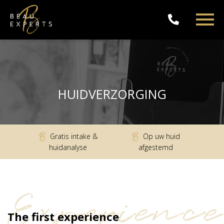
HUIDVERZORGING
Gratis intake &
Op uw huid
huidanalyse
afgestemd
Experience
The first experience