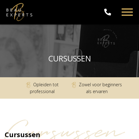
CURSUSSEN
Opleiden tot
Zowel voor beginners
professional
als ervaren
Cursussen
Cursussen