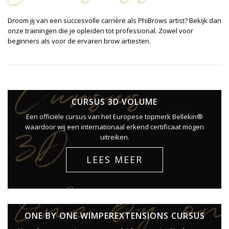
Droom jij van een succesvolle carrière als PhiBrows artist? Bekijk dan
onze trainingen die je opleiden tot professional. Zowel voor
beginners als voor de ervaren brow artiesten.
Cursus
CURSUS 3D VOLUME
Een officiële cursus van het Europese topmerk Bellekin®
3D
waardoor wij een internationaal erkend certificaat mogen
uitreiken.
LEES MEER
volume
One by on
ONE BY ONE WIMPEREXTENSIONS CURSUS