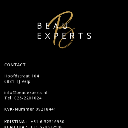
CONTACT
Hoofdstraat 104
6881 TJ Velp
info@beauexperts.nl
Tel:
026-2201024
KVK-Nummer
09218441
KRISTINA :
+31 6 52516930
KLAUDIJA :
+31 629532508