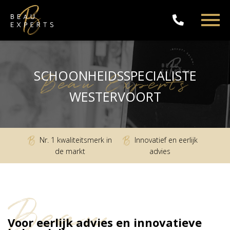
SCHOONHEIDSSPECIALISTE
Beau Experts
WESTERVOORT
Nr. 1 kwaliteitsmerk in
Innovatief en eerlijk
de markt
advies
Beau
Voor eerlijk advies en innovatieve